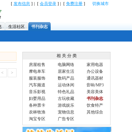
[
发布信息
] | [
会员登录
] | [
免费注册
]
切换城市
息
生活社区
书刊杂志
相 关 分 类
房屋租售
电脑网络
家用电器
摩电单车
居家生活
办公设备
<
>
服装服饰
数码产品
通讯器材
汽车频道
运动休闲
音响/MP3
音乐影视
特色礼品
美容美体
妇婴用品
古玩收藏
书刊杂志
各种票卡
游戏娱乐
饮食特产
农林牧渔
宠物信息
其他综合
淘宝专区
广告专区