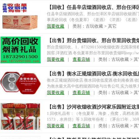
【回收】任县辛店烟酒回收店、邢台任泽
任县辛店烟酒回收店、邢台任泽区辛店镇回收烟酒
事高价回收《冬虫夏草》《老酒》《洋酒》《名酒》
收购系列】：收购...
我要收藏
| 类别：古玩收藏 > 其它
【出售】邢台贵烟回收、邢台市里回收贵
邢台贵烟回收、1、8732901500收烟收酒\北国
国窖.洋酒红酒.冬虫夏草邢台市里回收贵烟吗http://www.18
我要收藏
|
查看店铺
| 类别：古玩收藏 > 其
【出售】衡水正规烟酒回收店.衡水回收低
衡水正规烟酒回收店.衡水回收低度酒.收剑南春酒.收
为衡水最大高中低档烟酒回收与出售公司,实力雄厚,常
我要收藏
|
查看店铺
| 类别：古玩收藏 > 其
【出售】沙河收烟收酒沙河家乐园附近这
1.回收礼品有：（冬虫夏草，海参，燕窝，高档名酒
1573，水井坊）等 3.回收年份有：（茅台15年，30年，5
我要收藏
|
查看店铺
| 类别：古玩收藏 > 其