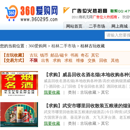
网站首页
二手市场
网上商城
您的当前位置：
360爱购网
>
桂林二手市场
> 桂林古玩收藏
【古玩收藏】
古玩
钱币
邮品/磁卡
书画
奇石
其它
【交易方式】
不限
出售
求购
求租
维修
交换
回收
其他
【求购】威县回收名酒名烟(本地收购各种
威县回收名酒名烟(本地收购各种酒/高价)收购烟酒
门-酒回收-上门回收【专业回收名酒】酒回收就选〖冀
2...
我要收藏
| 类别：古玩收藏 > 其它
【求购】武安市哪里回收散装五粮液的烟酒店
武安市哪里回收散装五粮液的烟酒店{今日/商情}武安茅
方国营茅台酒、葵花茅台酒、大飞天茅台酒、老五
酒...
我要收藏
| 类别：古玩收藏 > 其它