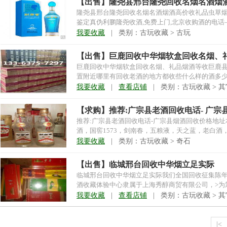
【出售】隆尧县邢台隆尧回收名烟名酒烟
隆尧县邢台隆尧回收名烟名酒烟酒高价收礼品虫草
鉴定真伪利鹏隆尧收酒,免费上门,北京收购酒的电话——500
我要收藏
| 类别：古玩收藏 > 古玩
【出售】巨鹿回收中华烟软盒回收名烟、
巨鹿回收中华烟软盒回收名烟、礼品烟酒等收巨鹿
置附近哪里有回收老酒的地方都收些什么样的酒多少钱回收威信d
我要收藏
|
查看店铺
| 类别：古玩收藏 > 其
【求购】推荐:广宗县老酒回收电话- 广宗
推荐:广宗县老酒回收电话-广宗县烟酒回收价格地
酒，国窖1573，剑南春，五粮液，天之蓝，老白
密。免费上门...
我要收藏
| 类别：古玩收藏 > 奇石
【出售】临城邢台回收中华烟立足实际
临城邢台回收中华烟立足实际我们全国回收征集陈年
酒收藏体验中心隶属于上海秀醇商贸有限公司，>为
城...
我要收藏
|
查看店铺
| 类别：古玩收藏 > 其
|<