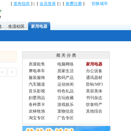
[
发布信息
] | [
会员登录
] | [
免费注册
]
切换城市
息
生活社区
家用电器
相 关 分 类
房屋租售
电脑网络
家用电器
摩电单车
居家生活
办公设备
<
>
服装服饰
数码产品
通讯器材
汽车频道
运动休闲
音响/MP3
音乐影视
特色礼品
美容美体
妇婴用品
古玩收藏
书刊杂志
各种票卡
游戏娱乐
饮食特产
农林牧渔
宠物信息
其他综合
淘宝专区
广告专区