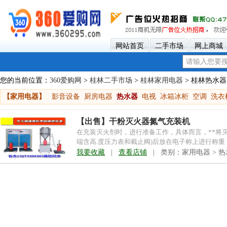
网站首页
二手市场
网上商城
您的当前位置：
360爱购网
>
桂林二手市场
>
桂林家用电器
> 桂林热水器
【家用电器】
影音设备
厨房电器
热水器
电视
冰箱冰柜
空调
洗衣
【出售】干粉灭火器氮气充装机
在充装灭火剂时，进行准备工作，具体而言，**将
端含高.度压力表和截止阀)后放在电子称上进行称
人员对灭火剂...
我要收藏
|
查看店铺
| 类别：家用电器 > 