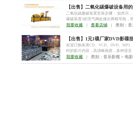
【出售】二氧化碳爆破设备用的
二氧化碳爆破装置安装步骤： 如所示
爆破装置3的充气阀处接出两根导线，
后将连好...
我要收藏
|
查看店铺
| 类别：音乐
【出售】1元1碟厂家DVD影碟
欢迎订购各类CD、VCD、DVD、MP
时的影片内容，高清晰画质，多种语言
何D...
我要收藏
| 类别：音乐影视 > 电影