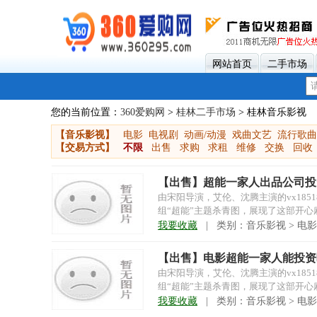
网站首页
二手市场
您的当前位置：
360爱购网
>
桂林二手市场
> 桂林音乐影视
【音乐影视】
电影
电视剧
动画/动漫
戏曲文艺
流行歌曲
【交易方式】
不限
出售
求购
求租
维修
交换
回收
【出售】超能一家人出品公司投
由宋阳导演，艾伦、沈腾主演的vx185
组“超能”主题杀青图，展现了这部开心麻
我要收藏
| 类别：音乐影视 > 电影
【出售】电影超能一家人能投资
由宋阳导演，艾伦、沈腾主演的vx185
组“超能”主题杀青图，展现了这部开心麻
我要收藏
| 类别：音乐影视 > 电影