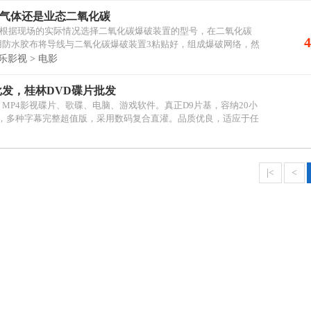
气体还是业态二氧化碳
，根据现场的实际情况选择二氧化碳爆破装置的型号，在二氧化碳
用防水胶布将导线与二氧化碳爆破装置3粘贴好，组成爆破网络，然
影视 > 电影
批发，桂林DVD碟片批发
3、MP4影视碟片、歌碟、电脑、游戏软件。真正D9片基，容纳20小
，多种字幕完整超值版，采用数码复合直灌。品质优良，适应于任
|<
<