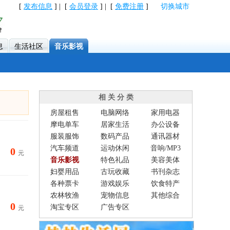
[
发布信息
] | [
会员登录
] | [
免费注册
]
切换城市
息
生活社区
音乐影视
相 关 分 类
房屋租售
电脑网络
家用电器
摩电单车
居家生活
办公设备
服装服饰
数码产品
通讯器材
汽车频道
运动休闲
音响/MP3
0
元
音乐影视
特色礼品
美容美体
妇婴用品
古玩收藏
书刊杂志
各种票卡
游戏娱乐
饮食特产
农林牧渔
宠物信息
其他综合
0
淘宝专区
广告专区
元