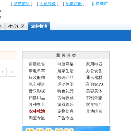
[
发布信息
] | [
会员登录
] | [
免费注册
]
切换城市
息
生活社区
农林牧渔
相 关 分 类
房屋租售
电脑网络
家用电器
摩电单车
居家生活
办公设备
<
>
服装服饰
数码产品
通讯器材
汽车频道
运动休闲
音响/MP3
音乐影视
特色礼品
美容美体
妇婴用品
古玩收藏
书刊杂志
各种票卡
游戏娱乐
饮食特产
农林牧渔
宠物信息
其他综合
淘宝专区
广告专区