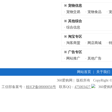
※
宠物信息
·
宠物交易
·
宠物食品
·
※
其他综合
·
综合信息
※
淘宝专区
·
淘客商盟
·
网店商城
·
※
广告专区
·
网站推广
·
其他广告
网站首页
|
关于我们
360爱购网 | 版权所有 CopyRight © 2009
工信部备案号：
桂ICP备08000056号
联系QQ：
475003427
360爱购