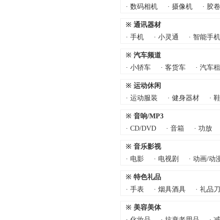
·
数码相机
·
摄像机
·
胶
※
通讯器材
·
手机
·
小灵通
·
智能手
※
汽车频道
·
小轿车
·
客货车
·
汽车
※
运动休闲
·
运动服装
·
健身器材
·
鞋
※
音响/MP3
·
CD/DVD
·
音箱
·
功放
※
音乐影视
·
电影
·
电视剧
·
动画/动
※
特色礼品
·
手表
·
烟具酒具
·
礼品
※
美容美体
·
化妆品
·
抗衰老用品
·
减