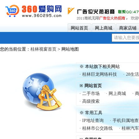
网站首页
网上商城
商家店铺
您的当前位置：
桂林视窗首页
> 网站地图
※ 本站旗下相关网站
·
桂林巨龙网络科技
·
28生
※
网站首页
·
二手市场
·
网上商城
·
·
高级搜索
※ 常用工具
·
IP地址查询
·
手机归属地查
·
桂林市公交路线
·
桂林汽车